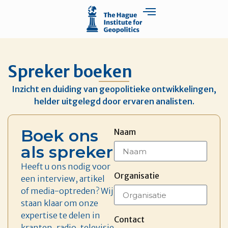
Spreker boeken
Inzicht en duiding van geopolitieke ontwikkelingen,
helder uitgelegd door ervaren analisten.
Boek ons
Naam
als spreker
Heeft u ons nodig voor
Organisatie
een interview, artikel
of media-optreden? Wij
staan klaar om onze
expertise te delen in
Contact
kranten, radio, televisie