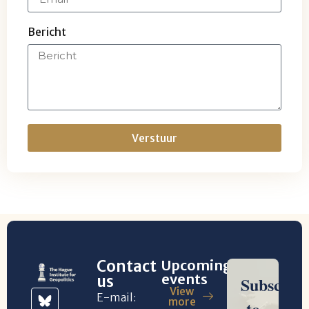
Bericht
Verstuur
Contact
Upcoming
events
us
View
E-mail:
more