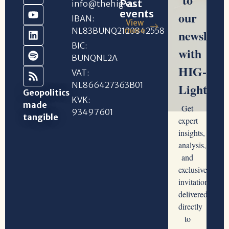
Past
info@thehig.eu
events
IBAN:
View
NL83BUNQ2120842558
more
BIC:
BUNQNL2A
VAT:
NL866427363B01
Geopolitics
KVK:
made
93497601
tangible